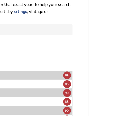
or that exact year. To help your search
ratings
sults by
, vintage or
89
88
90
88
90