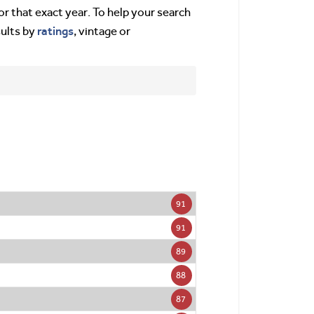
or that exact year. To help your search
ratings
sults by
, vintage or
91
91
89
88
87