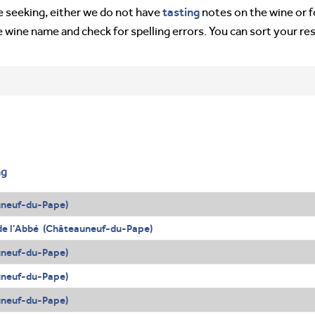
tasting
’re seeking, either we do not have
notes on the wine or f
e wine name and check for spelling errors. You can sort your re
ng
uneuf-du-Pape)
de l'Abbé (Châteauneuf-du-Pape)
uneuf-du-Pape)
uneuf-du-Pape)
uneuf-du-Pape)